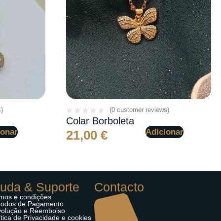
)
(
0
customer reviews)
☆
☆
☆
☆
☆
Colar Borboleta
ionar
Adicionar
21,00
€
juda & Suporte
Contacto
mos e condições
odos de Pagamento
olução e Reembolso
ítica de Privacidade e cookies