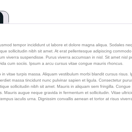
)
iusmod tempor incididunt ut labore et dolore magna aliqua. Sodales neq
stique sollicitudin nibh sit amet. At erat pellentesque adipiscing commod
ium viverra suspendisse. Purus viverra accumsan in nisl. Sit amet nisl pu
vida cum sociis. Ipsum a arcu cursus vitae congue mauris rhoncus.
eo in vitae turpis massa. Aliquam vestibulum morbi blandit cursus risus. 
mperdiet massa tincidunt nunc pulvinar sapien et ligula. Consectetur pu
ristique sollicitudin nibh sit amet. Mauris in aliquam sem fringilla. Cong
us. Mauris augue neque gravida in fermentum et sollicitudin. Vitae ultric
tempus iaculis urna. Dignissim convallis aenean et tortor at risus viverr