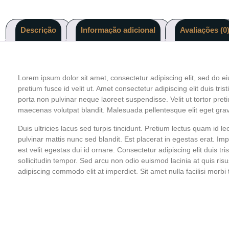
Descrição
Informação adicional
Avaliações (0
Lorem ipsum dolor sit amet, consectetur adipiscing elit, sed do e
pretium fusce id velit ut. Amet consectetur adipiscing elit duis tri
porta non pulvinar neque laoreet suspendisse. Velit ut tortor pret
maecenas volutpat blandit. Malesuada pellentesque elit eget gra
Duis ultricies lacus sed turpis tincidunt. Pretium lectus quam id l
pulvinar mattis nunc sed blandit. Est placerat in egestas erat. I
est velit egestas dui id ornare. Consectetur adipiscing elit duis t
sollicitudin tempor. Sed arcu non odio euismod lacinia at quis ris
adipiscing commodo elit at imperdiet. Sit amet nulla facilisi morbi 