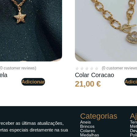
(
0
customer reviews)
(
0
customer reviews
☆
☆
☆
☆
☆
ela
Colar Coracao
Adicionar
Adic
21,00
€
Categorias
A
Aneis
Ter
receber as últimas atualizações,
Brincos
Mét
ertas especiais diretamente na sua
Colares
Dev
Medalhas
Pol