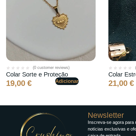
(
0
customer reviews)
☆
☆
☆
☆
☆
☆
☆
☆
☆
☆
Colar Sorte e Proteção
Colar Estr
Adicionar
19,00
€
21,00
€
Newsletter
Inscreva-se agora para 
notícias exclusivas e of
caixa de entrada.