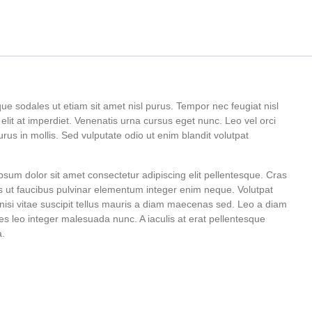
ue sodales ut etiam sit amet nisl purus. Tempor nec feugiat nisl
o elit at imperdiet. Venenatis urna cursus eget nunc. Leo vel orci
rus in mollis. Sed vulputate odio ut enim blandit volutpat
Ipsum dolor sit amet consectetur adipiscing elit pellentesque. Cras
rus ut faucibus pulvinar elementum integer enim neque. Volutpat
ue nisi vitae suscipit tellus mauris a diam maecenas sed. Leo a diam
ies leo integer malesuada nunc. A iaculis at erat pellentesque
a.