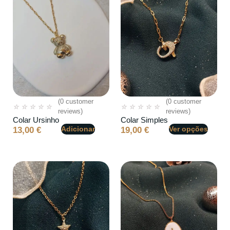
(
0
customer
(
0
customer
☆
☆
☆
☆
☆
☆
☆
☆
☆
☆
reviews)
reviews)
Colar Ursinho
Colar Simples
Adicionar
Ver opções
13,00
€
19,00
€