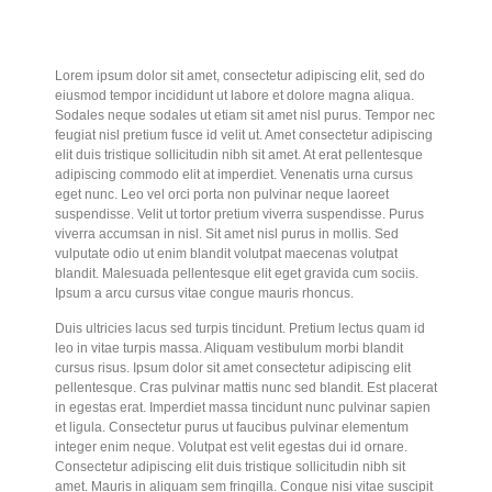
Lorem ipsum dolor sit amet, consectetur adipiscing elit, sed do
eiusmod tempor incididunt ut labore et dolore magna aliqua.
Sodales neque sodales ut etiam sit amet nisl purus. Tempor nec
feugiat nisl pretium fusce id velit ut. Amet consectetur adipiscing
elit duis tristique sollicitudin nibh sit amet. At erat pellentesque
adipiscing commodo elit at imperdiet. Venenatis urna cursus
eget nunc. Leo vel orci porta non pulvinar neque laoreet
suspendisse. Velit ut tortor pretium viverra suspendisse. Purus
viverra accumsan in nisl. Sit amet nisl purus in mollis. Sed
vulputate odio ut enim blandit volutpat maecenas volutpat
blandit. Malesuada pellentesque elit eget gravida cum sociis.
Ipsum a arcu cursus vitae congue mauris rhoncus.
Duis ultricies lacus sed turpis tincidunt. Pretium lectus quam id
leo in vitae turpis massa. Aliquam vestibulum morbi blandit
cursus risus. Ipsum dolor sit amet consectetur adipiscing elit
pellentesque. Cras pulvinar mattis nunc sed blandit. Est placerat
in egestas erat. Imperdiet massa tincidunt nunc pulvinar sapien
et ligula. Consectetur purus ut faucibus pulvinar elementum
integer enim neque. Volutpat est velit egestas dui id ornare.
Consectetur adipiscing elit duis tristique sollicitudin nibh sit
amet. Mauris in aliquam sem fringilla. Congue nisi vitae suscipit