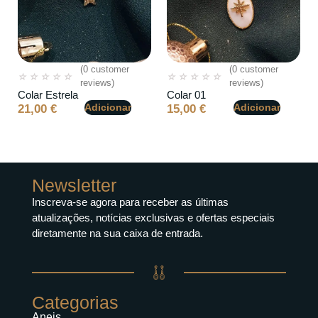
(
0
customer
(
0
customer
☆
☆
☆
☆
☆
☆
☆
☆
☆
☆
reviews)
reviews)
Colar Estrela
Colar 01
Adicionar
Adicionar
21,00
€
15,00
€
Newsletter
Inscreva-se agora para receber as últimas
atualizações, notícias exclusivas e ofertas especiais
diretamente na sua caixa de entrada.
Categorias
Aneis