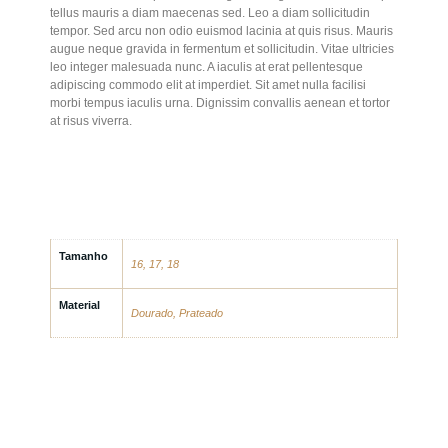
tellus mauris a diam maecenas sed. Leo a diam sollicitudin
tempor. Sed arcu non odio euismod lacinia at quis risus. Mauris
augue neque gravida in fermentum et sollicitudin. Vitae ultricies
leo integer malesuada nunc. A iaculis at erat pellentesque
adipiscing commodo elit at imperdiet. Sit amet nulla facilisi
morbi tempus iaculis urna. Dignissim convallis aenean et tortor
at risus viverra.
Tamanho
16, 17, 18
Material
Dourado, Prateado