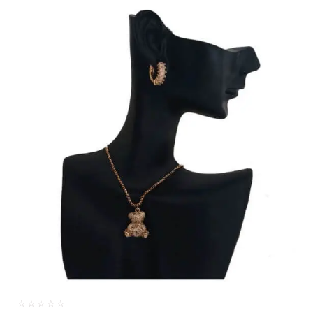
☆
☆
☆
☆
☆