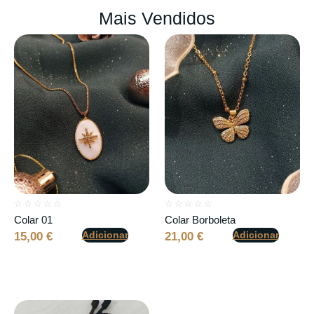
Mais Vendidos
☆
☆
☆
☆
☆
☆
☆
☆
☆
☆
Colar 01
Colar Borboleta
Adicionar
Adicionar
15,00
€
21,00
€