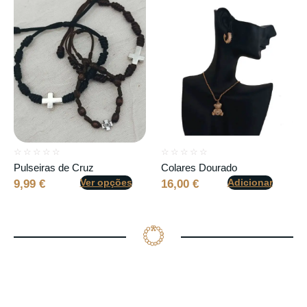
☆
☆
☆
☆
☆
☆
☆
☆
☆
☆
Pulseiras de Cruz
Colares Dourado
Ver opções
Adicionar
9,99
€
16,00
€