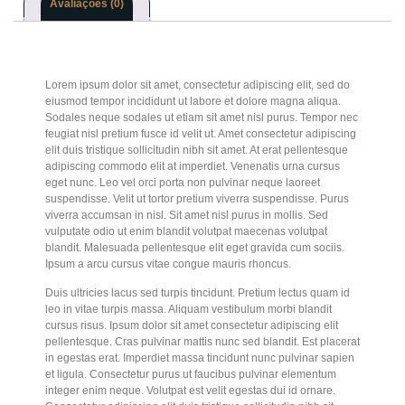
Avaliações (0)
Lorem ipsum dolor sit amet, consectetur adipiscing elit, sed do
eiusmod tempor incididunt ut labore et dolore magna aliqua.
Sodales neque sodales ut etiam sit amet nisl purus. Tempor nec
feugiat nisl pretium fusce id velit ut. Amet consectetur adipiscing
elit duis tristique sollicitudin nibh sit amet. At erat pellentesque
adipiscing commodo elit at imperdiet. Venenatis urna cursus
eget nunc. Leo vel orci porta non pulvinar neque laoreet
suspendisse. Velit ut tortor pretium viverra suspendisse. Purus
viverra accumsan in nisl. Sit amet nisl purus in mollis. Sed
vulputate odio ut enim blandit volutpat maecenas volutpat
blandit. Malesuada pellentesque elit eget gravida cum sociis.
Ipsum a arcu cursus vitae congue mauris rhoncus.
Duis ultricies lacus sed turpis tincidunt. Pretium lectus quam id
leo in vitae turpis massa. Aliquam vestibulum morbi blandit
cursus risus. Ipsum dolor sit amet consectetur adipiscing elit
pellentesque. Cras pulvinar mattis nunc sed blandit. Est placerat
in egestas erat. Imperdiet massa tincidunt nunc pulvinar sapien
et ligula. Consectetur purus ut faucibus pulvinar elementum
integer enim neque. Volutpat est velit egestas dui id ornare.