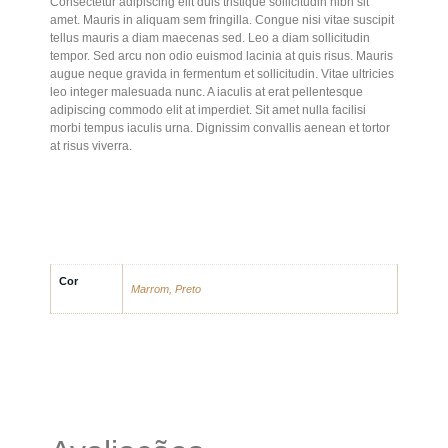
Consectetur adipiscing elit duis tristique sollicitudin nibh sit
amet. Mauris in aliquam sem fringilla. Congue nisi vitae suscipit
tellus mauris a diam maecenas sed. Leo a diam sollicitudin
tempor. Sed arcu non odio euismod lacinia at quis risus. Mauris
augue neque gravida in fermentum et sollicitudin. Vitae ultricies
leo integer malesuada nunc. A iaculis at erat pellentesque
adipiscing commodo elit at imperdiet. Sit amet nulla facilisi
morbi tempus iaculis urna. Dignissim convallis aenean et tortor
at risus viverra.
Cor
Marrom, Preto